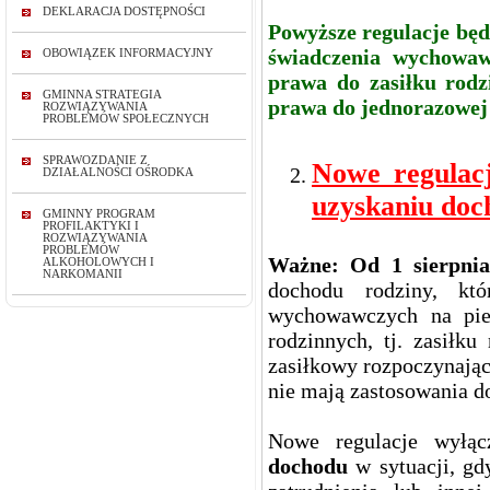
DEKLARACJA DOSTĘPNOŚCI
Powyższe regulacje będ
świadczenia wychowawc
OBOWIĄZEK INFORMACYJNY
prawa do zasiłku rodz
GMINNA STRATEGIA
prawa do jednorazowej z
ROZWIĄZYWANIA
PROBLEMÓW SPOŁECZNYCH
SPRAWOZDANIE Z
Nowe regulacj
DZIAŁALNOŚCI OŚRODKA
uzyskaniu doc
GMINNY PROGRAM
PROFILAKTYKI I
ROZWIĄZYWANIA
PROBLEMÓW
Ważne: Od 1 sierpnia
ALKOHOLOWYCH I
NARKOMANII
dochodu rodziny, kt
wychowawczych na pier
rodzinnych, tj. zasiłk
zasiłkowy rozpoczynający
nie mają zastosowania do
Nowe regulacje wyłąc
dochodu
w sytuacji, gd