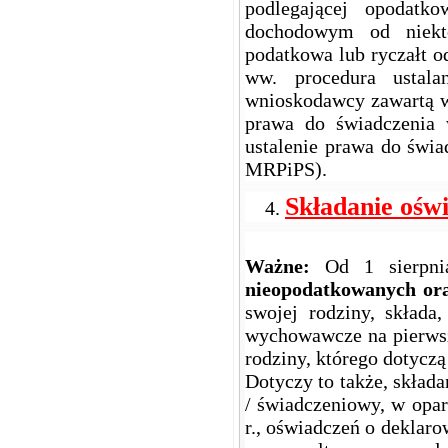
podlegającej opodatk
dochodowym od niektó
podatkowa lub ryczałt 
ww. procedura ustal
wnioskodawcy zawartą w
prawa do świadczenia
ustalenie prawa do świ
MRPiPS).
Składanie ośw
Ważne:
Od 1 sierpn
nieopodatkowanych ora
swojej rodziny, składa
wychowawcze na pierwsze
rodziny, którego dotycz
Dotyczy to także, składa
/ świadczeniowy, w opa
r., oświadczeń o deklar