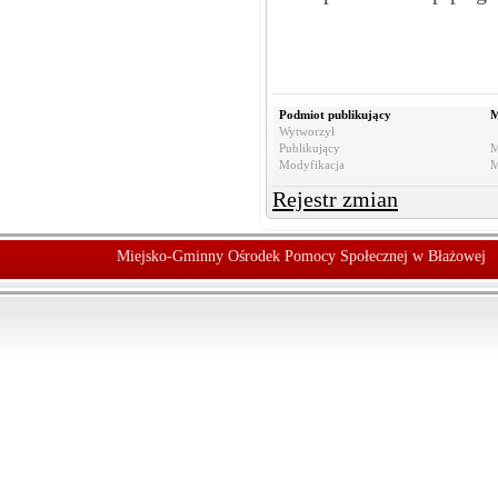
Podmiot publikujący
M
Wytworzył
Publikujący
M
Modyfikacja
M
Rejestr zmian
Miejsko-Gminny Ośrodek Pomocy Społecznej w Błażowej