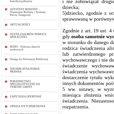
i nie zobowiązał drugi
Interdyscyplinarny
dziecka;
ASYSTENT RODZINY -
5)dziecko, zgodnie z o
Wspieranie Rodziny i Systemu
Pieczy Zastępczej
sprawowaną w porównywa
AKTUALNOŚCI
Zgodnie z art. 19 ust.
OCENA ZASOBÓW POMOCY
gdy
osoba samotnie wy
SPOŁECZNEJ
w stosunku do danego dzi
RODO - Ochrona danych
rodzica świadczenia al
osobowych
lub zatwierdzonego p
wychowawczego i nie do
Dostęp do Informacji Publicznej
świadczenie wychowaw
NIEODPŁATNA POMOC
świadczenia wychowawcz
PRAWNA
dostarczenie tytułu wy
PORADNICTWO
innych dokumentów poświ
SPECJALISTYCZNE NA
TERENIE GMINY
5 ww. ustawy, w wyzn
miesiąca złożenia wni
ZAPYTANIA OFERTOWE
świadczenia. Niezasto
rozpatrzenia.
OPIEKA WYTCHNIENIOWA