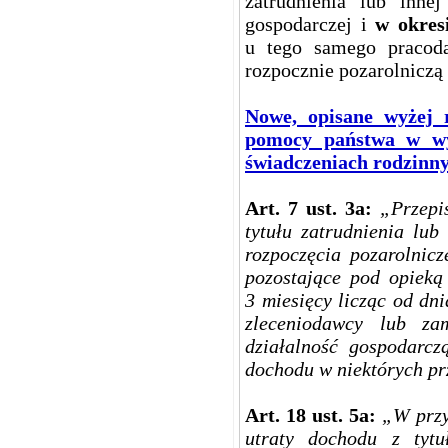
zatrudnienia lub inne
gospodarczej i
w okres
u tego samego pracoda
rozpocznie pozarolniczą 
Nowe, opisane wyżej 
pomocy państwa w wyc
świadczeniach rodzinn
Art. 7 ust. 3a:
„Przepi
tytułu zatrudnienia lub
rozpoczęcia pozarolnicz
pozostające pod opieką
3 miesięcy licząc od dn
zleceniodawcy lub za
działalność gospodarcz
dochodu w niektórych pr
Art. 18 ust. 5a:
„W przy
utraty dochodu z tytu