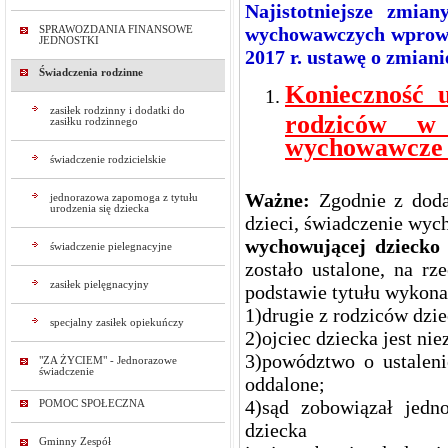
Najistotniejsze zmia
wychowawczych wprowad
SPRAWOZDANIA FINANSOWE
JEDNOSTKI
2017 r. ustawę o zmian
Świadczenia rodzinne
Konieczność u
zasiłek rodzinny i dodatki do
rodziców w 
zasiłku rodzinnego
wychowawcze p
świadczenie rodzicielskie
Ważne:
Zgodnie z dod
jednorazowa zapomoga z tytułu
urodzenia się dziecka
dzieci, świadczenie wyc
wychowującej dziecko
świadczenie pielegnacyjne
zostało ustalone, na rz
zasiłek pielęgnacyjny
podstawie tytułu wykona
1)drugie z rodziców dzie
specjalny zasiłek opiekuńczy
2)ojciec dziecka jest nie
3)powództwo o ustaleni
"ZA ŻYCIEM" - Jednorazowe
świadczenie
oddalone;
4)sąd zobowiązał jedn
POMOC SPOŁECZNA
dziecka
Gminny Zespół