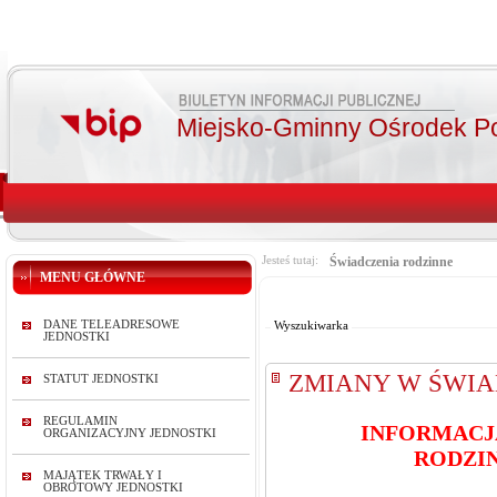
Miejsko-Gminny Ośrodek P
Jesteś tutaj:
Świadczenia rodzinne
MENU GŁÓWNE
Od:
Do:
DANE TELEADRESOWE
Wyszukiwarka
JEDNOSTKI
ZMIANY W ŚWI
STATUT JEDNOSTKI
REGULAMIN
INFORMACJ
ORGANIZACYJNY JEDNOSTKI
RODZI
MAJĄTEK TRWAŁY I
OBROTOWY JEDNOSTKI