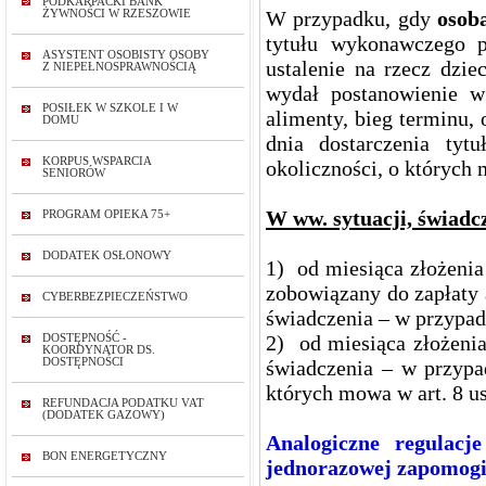
PODKARPACKI BANK
W przypadku, gdy
osob
ŻYWNOŚCI W RZESZOWIE
tytułu wykonawczego p
ASYSTENT OSOBISTY OSOBY
ustalenie na rzecz dzi
Z NIEPEŁNOSPRAWNOŚCIĄ
wydał postanowienie w
POSIŁEK W SZKOLE I W
alimenty, bieg terminu,
DOMU
dnia dostarczenia ty
KORPUS WSPARCIA
okoliczności, o których 
SENIORÓW
W ww. sytuacji, świadc
PROGRAM OPIEKA 75+
DODATEK OSŁONOWY
1) od miesiąca złożenia 
zobowiązany do zapłaty 
CYBERBEZPIECZEŃSTWO
świadczenia – w przypad
2) od miesiąca złożenia
DOSTĘPNOŚĆ -
KOORDYNATOR DS.
DOSTĘPNOŚCI
świadczenia – w przypa
których mowa w art. 8 us
REFUNDACJA PODATKU VAT
(DODATEK GAZOWY)
Analogiczne regulacj
BON ENERGETYCZNY
jednorazowej zapomogi z