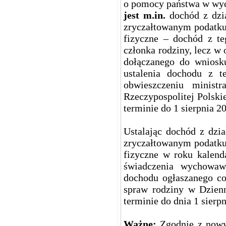
o pomocy państwa w wyc
jest m.in.
dochód z dzia
zryczałtowanym podatku
fizyczne – dochód z te
członka rodziny, lecz w
dołączanego do wniosku
ustalenia dochodu z 
obwieszczeniu minis
Rzeczypospolitej Polski
terminie do 1 sierpnia 20
Ustalając dochód z dzi
zryczałtowanym podatku
fizyczne w roku kalend
świadczenia wychowaw
dochodu ogłaszanego co
spraw rodziny w Dzien
terminie do dnia 1 sierp
Ważne:
Zgodnie z nowy