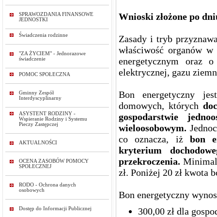
Wnioski złożone po dni
SPRAWOZDANIA FINANSOWE
JEDNOSTKI
Świadczenia rodzinne
Zasady i tryb przyznawa
właściwość organów w 
"ZA ŻYCIEM" - Jednorazowe
energetycznym oraz o 
świadczenie
elektrycznej, gazu ziemn
POMOC SPOŁECZNA
Bon energetyczny jes
Gminny Zespół
Interdyscyplinarny
domowych, których
do
ASYSTENT RODZINY -
gospodarstwie jedn
Wspieranie Rodziny i Systemu
Pieczy Zastępczej
wieloosobowym.
Jednocz
co oznacza, iż
bon e
AKTUALNOŚCI
kryterium dochodow
przekroczenia.
Minimaln
OCENA ZASOBÓW POMOCY
SPOŁECZNEJ
zł. Poniżej 20 zł kwota 
RODO - Ochrona danych
osobowych
Bon energetyczny wynos
300,00 zł dla gos
Dostęp do Informacji Publicznej