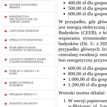
400,00 zł dla gosp
NIEODPŁATNA POMOC
500,00 zł dla gosp
PRAWNA
600,00 zł dla gosp
PORADNICTWO
SPECJALISTYCZNE NA
W przypadku, gdy głów
TERENIE GMINY
jest energią elektryczną
ZAPYTANIA OFERTOWE
Budynków (CEEB), o któr
wspieraniu termomoder
OPIEKA WYTCHNIENIOWA
budynków (Dz. U. z 2023
PODKARPACKI BANK
przypadku głównych źró
ŻYWNOŚCI W RZESZOWIE
centralnej ewidencji em
bon energetyczny przyzn
ASYSTENT OSOBISTY OSOBY
Z NIEPEŁNOSPRAWNOŚCIĄ
600,00 zł dla gos
POSIŁEK W SZKOLE I W
800,00 zł dla gosp
DOMU
1.000,00 zł dla gos
KORPUS WSPARCIA
1.200,00 zł dla gos
SENIORÓW
Wnioski można składać:
PROGRAM OPIEKA 75+
W wersji papierowe
DODATEK OSŁONOWY
w Błażowej, ul. 3-g