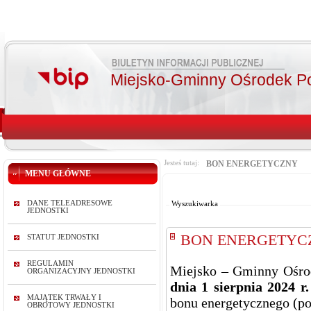
Miejsko-Gminny Ośrodek P
Jesteś tutaj:
BON ENERGETYCZNY
MENU GŁÓWNE
Od:
Do:
DANE TELEADRESOWE
Wyszukiwarka
JEDNOSTKI
BON ENERGETYC
STATUT JEDNOSTKI
REGULAMIN
Miejsko – Gminny Ośro
ORGANIZACYJNY JEDNOSTKI
dnia 1 sierpnia 2024 r
MAJĄTEK TRWAŁY I
bonu energetycznego (pok
OBROTOWY JEDNOSTKI