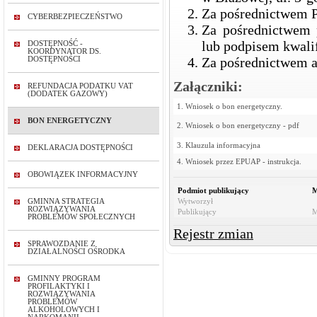
Za pośrednictwem Po
CYBERBEZPIECZEŃSTWO
Za pośrednictwem 
lub podpisem kwal
DOSTĘPNOŚĆ -
KOORDYNATOR DS.
Za pośrednictwem a
DOSTĘPNOŚCI
Załączniki:
REFUNDACJA PODATKU VAT
(DODATEK GAZOWY)
1. Wniosek o bon energetyczny.
BON ENERGETYCZNY
2. Wniosek o bon energetyczny - pdf
3. Klauzula informacyjna
DEKLARACJA DOSTĘPNOŚCI
4. Wniosek przez EPUAP - instrukcja.
OBOWIĄZEK INFORMACYJNY
Podmiot publikujący
M
Wytworzył
GMINNA STRATEGIA
ROZWIĄZYWANIA
Publikujący
M
PROBLEMÓW SPOŁECZNYCH
Rejestr zmian
SPRAWOZDANIE Z
DZIAŁALNOŚCI OŚRODKA
GMINNY PROGRAM
PROFILAKTYKI I
ROZWIĄZYWANIA
PROBLEMÓW
ALKOHOLOWYCH I