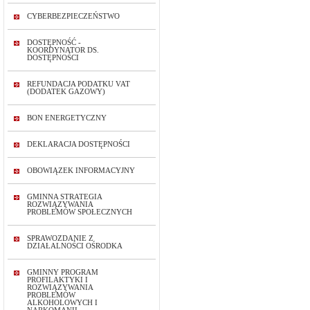
CYBERBEZPIECZEŃSTWO
DOSTĘPNOŚĆ -
KOORDYNATOR DS.
DOSTĘPNOŚCI
REFUNDACJA PODATKU VAT
(DODATEK GAZOWY)
BON ENERGETYCZNY
DEKLARACJA DOSTĘPNOŚCI
OBOWIĄZEK INFORMACYJNY
GMINNA STRATEGIA
ROZWIĄZYWANIA
PROBLEMÓW SPOŁECZNYCH
SPRAWOZDANIE Z
DZIAŁALNOŚCI OŚRODKA
GMINNY PROGRAM
PROFILAKTYKI I
ROZWIĄZYWANIA
PROBLEMÓW
ALKOHOLOWYCH I