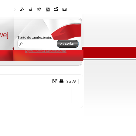
wej
Treść do znalezienia:
wyszukiwarka zaawansowana
u