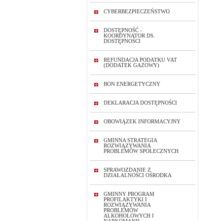
CYBERBEZPIECZEŃSTWO
DOSTĘPNOŚĆ -
KOORDYNATOR DS.
DOSTĘPNOŚCI
REFUNDACJA PODATKU VAT
(DODATEK GAZOWY)
BON ENERGETYCZNY
DEKLARACJA DOSTĘPNOŚCI
OBOWIĄZEK INFORMACYJNY
GMINNA STRATEGIA
ROZWIĄZYWANIA
PROBLEMÓW SPOŁECZNYCH
SPRAWOZDANIE Z
DZIAŁALNOŚCI OŚRODKA
GMINNY PROGRAM
PROFILAKTYKI I
ROZWIĄZYWANIA
PROBLEMÓW
ALKOHOLOWYCH I