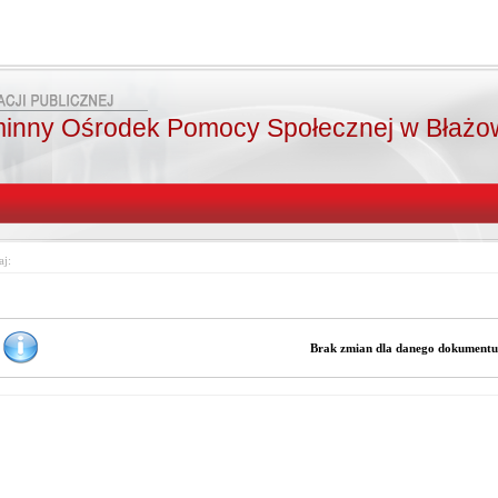
inny Ośrodek Pomocy Społecznej w Błażo
aj:
Brak zmian dla danego dokument