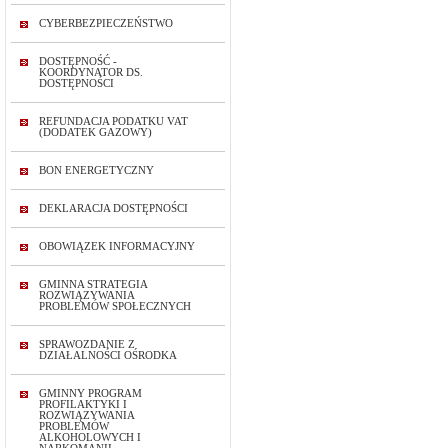
CYBERBEZPIECZEŃSTWO
DOSTĘPNOŚĆ -
KOORDYNATOR DS.
DOSTĘPNOŚCI
REFUNDACJA PODATKU VAT
(DODATEK GAZOWY)
BON ENERGETYCZNY
DEKLARACJA DOSTĘPNOŚCI
OBOWIĄZEK INFORMACYJNY
GMINNA STRATEGIA
ROZWIĄZYWANIA
PROBLEMÓW SPOŁECZNYCH
SPRAWOZDANIE Z
DZIAŁALNOŚCI OŚRODKA
GMINNY PROGRAM
PROFILAKTYKI I
ROZWIĄZYWANIA
PROBLEMÓW
ALKOHOLOWYCH I