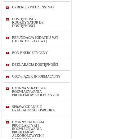
CYBERBEZPIECZEŃSTWO
DOSTĘPNOŚĆ -
KOORDYNATOR DS.
DOSTĘPNOŚCI
REFUNDACJA PODATKU VAT
(DODATEK GAZOWY)
BON ENERGETYCZNY
DEKLARACJA DOSTĘPNOŚCI
OBOWIĄZEK INFORMACYJNY
GMINNA STRATEGIA
ROZWIĄZYWANIA
PROBLEMÓW SPOŁECZNYCH
SPRAWOZDANIE Z
DZIAŁALNOŚCI OŚRODKA
GMINNY PROGRAM
PROFILAKTYKI I
ROZWIĄZYWANIA
PROBLEMÓW
ALKOHOLOWYCH I